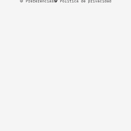
🍪 Preferencias
🕵️ Política de privacidad