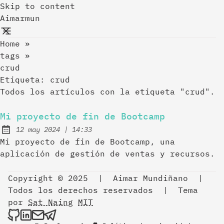
Skip to content
Aimarmun
Home
»
tags
»
crud
Etiqueta:
crud
Todos los artículos con la etiqueta "crud".
Mi proyecto de fin de Bootcamp
at
12 may 2024
|
14:33
Publicado el:
Mi proyecto de fin de Bootcamp, una
aplicación de gestión de ventas y recursos.
Copyright © 2025
|
Aimar Mundiñano
|
Todos los derechos reservados
|
Tema
por
Sat Naing
MIT
Aimarmun on Github
Aimarmun on LinkedIn
Send an email to Aimarmun
Aimarmun on Telegram