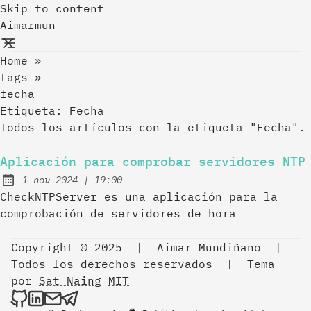
Skip to content
Aimarmun
Home
»
tags
»
fecha
Etiqueta:
Fecha
Todos los artículos con la etiqueta "Fecha".
Aplicación para comprobar servidores NTP
at
1 nov 2024
|
19:00
Publicado el:
CheckNTPServer es una aplicación para la
comprobación de servidores de hora
Copyright © 2025
|
Aimar Mundiñano
|
Todos los derechos reservados
|
Tema
por
Sat Naing
MIT
Aimarmun on Github
Aimarmun on LinkedIn
Send an email to Aimarmun
Aimarmun on Telegram